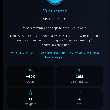
מי אני בכלל?
היי! קוראים לי מיסטר
מזה 4 שנים אני מנהל את הקהילה המינית הגדולה בישראל
ביחד הפכנו את העמוד ממשהו די נישתי לקהילה מטורפת עם חשיפות שנושקות ל10
מליון צפיות חודשיות, מעל ל60 אלף עוקבים ועם פודקאסט בראשי מצעדי
הפודקאסטים הישראליים.
הצטרפו אלי למסע שלי לשבור את הטאבו המטונף על מינית ועזרו לי להנגיש ידע
וחינוך מיני לכולם!
60K+
10M
צפיות חודשיות
עוקבים
#1
4
שנים
פודקאסט